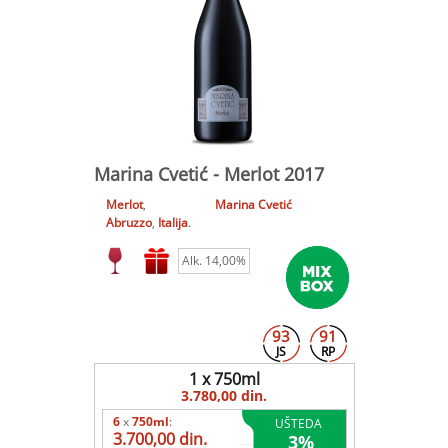
Marina Cvetić - Merlot 2017
Merlot
,
Marina Cvetić
Abruzzo
,
Italija
.
Alk. 14,00%
93
91
JS
RP
1 x 750ml
3.780,00 din.
6
x
750ml
:
UŠTEDA
3.700,00 din.
3
%