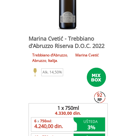
Marina Cvetić - Trebbiano
d’Abruzzo Riserva D.O.C. 2022
Trebbiano d’Abruzzo
,
Marina Cvetić
Abruzzo
,
Italija
.
Alk. 14,50%
92
RP
1 x 750ml
4.330,00 din.
6
x
750ml
:
UŠTEDA
4.240,00 din.
3
%