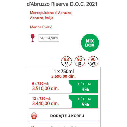
d’Abruzzo Riserva D.O.C. 2021
Montepulciano d' Abruzzo
,
Abruzzo
,
Italija
.
Marina Cvetić
Alk. 14,50%
93
92
90
RP
JS
WE
1 x 750ml
3.590,00 din.
6
x
750ml
:
UŠTEDA
3.510,00 din.
3
%
12
x
750ml
:
UŠTEDA
3.440,00 din.
5
%
DODAJTE U KORPU