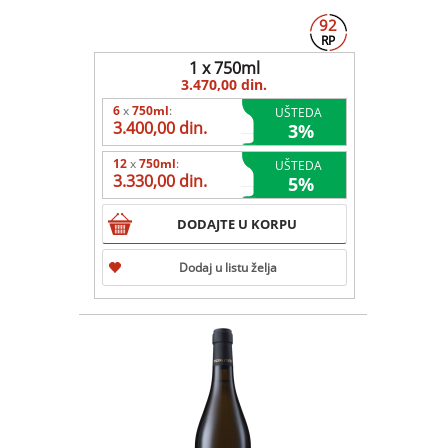
92
RP
1 x 750ml
3.470,00 din.
6
x
750ml
:
UŠTEDA
3.400,00 din.
3
%
12
x
750ml
:
UŠTEDA
3.330,00 din.
5
%
DODAJTE U KORPU
Dodaj u listu želja