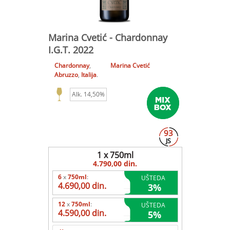
Marina Cvetić - Chardonnay
I.G.T. 2022
Chardonnay
,
Marina Cvetić
Abruzzo
,
Italija
.
Alk. 14,50%
93
JS
1 x 750ml
4.790,00 din.
6
x
750ml
:
UŠTEDA
4.690,00 din.
3
%
12
x
750ml
:
UŠTEDA
4.590,00 din.
5
%