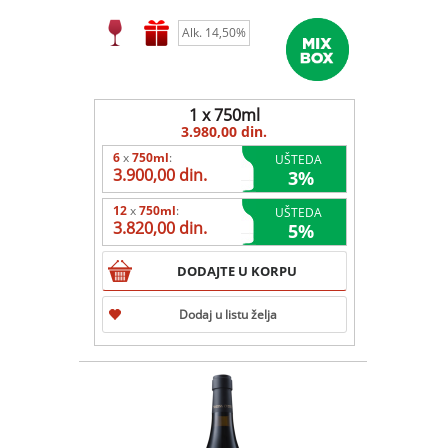
Alk. 14,50%
1 x 750ml
3.980,00 din.
6
x
750ml
:
UŠTEDA
3.900,00 din.
3
%
12
x
750ml
:
UŠTEDA
3.820,00 din.
5
%
DODAJTE U KORPU
Dodaj u listu želja