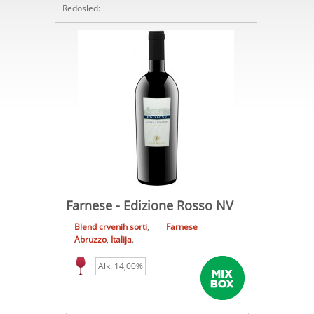
Redosled:
Farnese - Edizione Rosso NV
Blend crvenih sorti
,
Farnese
Abruzzo
,
Italija
.
Alk. 14,00%