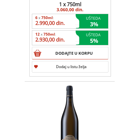
1 x 750ml
3.060,00 din.
6
x
750ml
:
UŠTEDA
2.990,00 din.
3
%
12
x
750ml
:
UŠTEDA
2.930,00 din.
5
%
DODAJTE U KORPU
Dodaj u listu želja