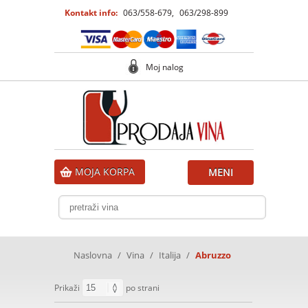
Kontakt info:
063/558-679
,
063/298-899
Moj nalog
MOJA KORPA
MENI
Naslovna
/
Vina
/
Italija
/
Abruzzo
Prikaži
po strani