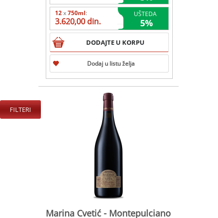
12
x
750ml
:
UŠTEDA
3.620,00 din.
5
%
DODAJTE U KORPU
Dodaj u listu želja
FILTERI
Marina Cvetić - Montepulciano