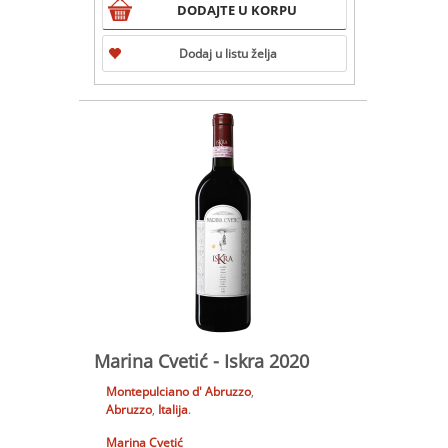
DODAJTE U KORPU
Dodaj u listu želja
Marina Cvetić - Iskra 2020
Montepulciano d' Abruzzo
,
Abruzzo
,
Italija
.
Marina Cvetić