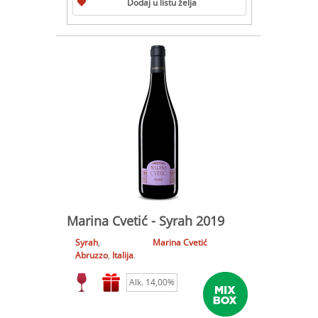
Dodaj u listu želja
Marina Cvetić - Syrah 2019
Syrah
,
Marina Cvetić
Abruzzo
,
Italija
.
Alk. 14,00%