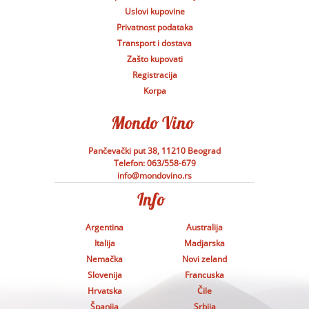
Uslovi kupovine
Privatnost podataka
Transport i dostava
Zašto kupovati
Registracija
Korpa
Pančevački put 38, 11210 Beograd
Telefon:
063/558-679
info@mondovino.rs
Argentina
Australija
Italija
Madjarska
Nemačka
Novi zeland
Slovenija
Francuska
Hrvatska
Čile
Španija
Srbija