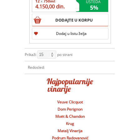
12
x
750ml
:
UŠTEDA
4.150,00 din.
5
%
DODAJTE U KORPU
Dodaj u listu želja
Prikaži
po strani
Redosled:
Veuve Clicquot
Dom Perignon
Moët & Chandon
Krug
Matalj Vinarija
Podrum Radovanović